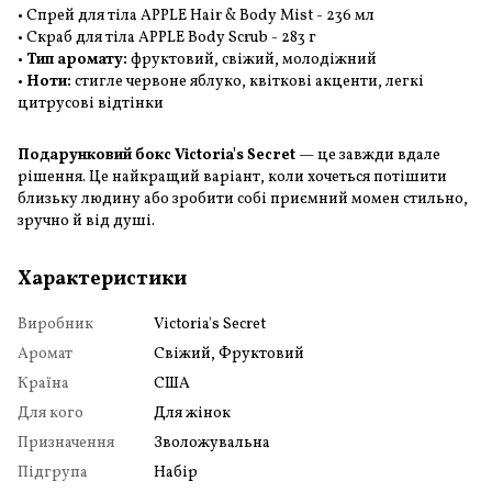
• Спрей для тіла APPLE Hair & Body Mist - 236 мл
• Скраб для тіла APPLE Body Scrub - 283 г
•
Тип аромату:
фруктовий, свіжий, молодіжний
•
Ноти:
стигле червоне яблуко, квіткові акценти, легкі
цитрусові відтінки
Подарунковий бокс Victoria's Secret
— це завжди вдале
рішення. Це найкращий варіант, коли хочеться потішити
близьку людину або зробити собі приємний момен стильно,
зручно й від душі.
Характеристики
Виробник
Victoria's Secret
Аромат
Свіжий, Фруктовий
Країна
США
Для кого
Для жінок
Призначення
Зволожувальна
Підгрупа
Набір