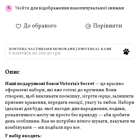
Увійти
для відображення накопичувальної знижки
%
До обраного
Порівняти
ПОКУПКА ЧАСТИНАМИ MONOBANK | UNIVERSAL BANK
6 платежів по 266.50 грн
Опис
Наші подарункові бокси Victoria's Secret
— це красиво
оформлені набори, які вже готові до вручення. Вони
створені, щоб викликати посмішку, зігріти серце, залишити
приємне враження, передати емоції, увагу та любов. Набори
ідеальні для будь-якої нагоди: дня народження, подяки,
романтичного жесту чи просто без приводу — аби зробити
день особливим. Вам не потрібно нічого шукати, пакувати чи
комбінувати — ми подбали про все.
У набір входить: