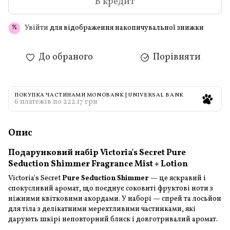
В кредит
Увійти
для відображення накопичувальної знижки
%
До обраного
Порівняти
ПОКУПКА ЧАСТИНАМИ MONOBANK | UNIVERSAL BANK
6 платежів по 222.17 грн
Опис
Подарунковий набір Victoria's Secret Pure
Seduction Shimmer Fragrance Mist + Lotion
Victoria's Secret
Pure Seduction Shimmer
— це яскравий і
спокусливий аромат, що поєднує соковиті фруктові ноти з
ніжними квітковими акордами. У наборі — спрей та лосьйон
для тіла з делікатними мерехтливими частинками, які
дарують шкірі неповторний блиск і довготривалий аромат.