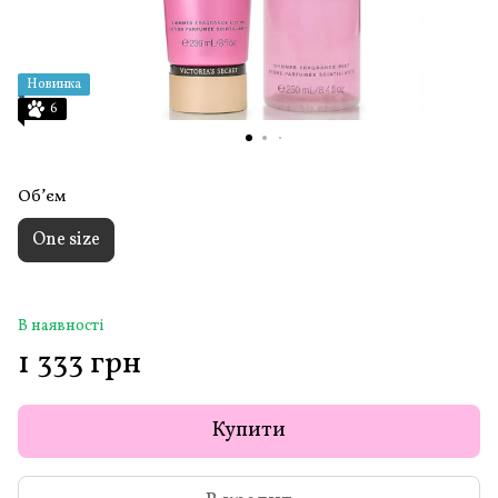
Новинка
6
Обʼєм
One size
В наявності
1 333 грн
Купити