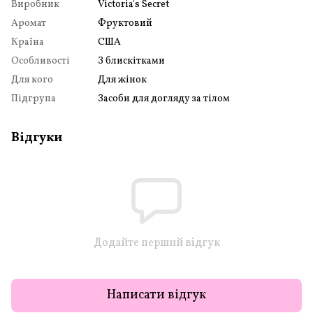
Виробник
Victoria's Secret
Аромат
Фруктовий
Країна
США
Особливості
З блискітками
Для кого
Для жінок
Підгрупа
Засоби для догляду за тілом
Відгуки
Додайте перший відгук
Написати відгук