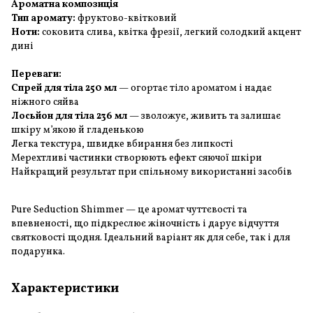
Ароматна композиція
Тип аромату:
фруктово-квітковий
Ноти:
соковита слива, квітка фрезії, легкий солодкий акцент
дині
Переваги:
Спрей для тіла 250 мл
— огортає тіло ароматом і надає
ніжного сяйва
Лосьйон для тіла 236 мл
— зволожує, живить та залишає
шкіру м’якою й гладенькою
Легка текстура, швидке вбирання без липкості
Мерехтливі частинки створюють ефект сяючої шкіри
Найкращий результат при спільному використанні засобів
Pure Seduction Shimmer — це аромат чуттєвості та
впевненості, що підкреслює жіночність і дарує відчуття
святковості щодня. Ідеальний варіант як для себе, так і для
подарунка.
Характеристики