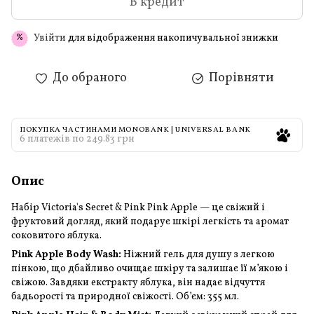
В кредит
Увійти
для відображення накопичувальної знижки
%
До обраного
Порівняти
ПОКУПКА ЧАСТИНАМИ MONOBANK | UNIVERSAL BANK
6 платежів по 249.83 грн
Опис
Набір Victoria's Secret & Pink Pink Apple — це свіжий і
фруктовий догляд, який подарує шкірі легкість та аромат
соковитого яблука.
Pink Apple Body Wash:
Ніжний гель для душу з легкою
пінкою, що дбайливо очищає шкіру та залишає її м’якою і
свіжою. Завдяки екстракту яблука, він надає відчуття
бадьорості та природної свіжості. Об’єм: 355 мл.