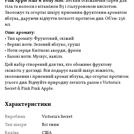
Pink Apple Hair & Body Mist:
Легкий освіжаючий спрей для
тіла та волосся з вітаміном B5 і гіалуроновою кислотою.
Зволожує та огортає шкіру приємним фруктовим ароматом
яблука, даруючи відчуття легкості протягом дня. Об’єм: 236
мл.
Опис аромату:
• Тип аромату: Фруктовий, свіжий
• Верхні ноти: Зелений яблуко, груші
• Ноти серця: Квіткові акорди, фрезія
• Базові ноти: Мускус, ваніль
Цей набір створений для тих, хто обожнює фруктову
свіжість у догляді. Він подарує вашій шкірі ніжність,
зволоження і приємний аромат яблука, що огортає протягом
усього дня. Відчуйте природну легкість разом з Victoria's
Secret & Pink Pink Apple.
Характеристики
Виробник
Victoria's Secret
Тип шкіри
Всі типи
Країна
США