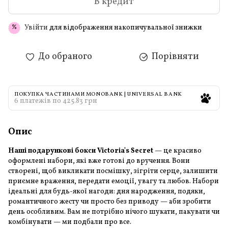
В кредит
Увійти
для відображення накопичувальної знижки
%
До обраного
Порівняти
ПОКУПКА ЧАСТИНАМИ MONOBANK | UNIVERSAL BANK
6 платежів по 425.83 грн
Опис
Наші подарункові бокси Victoria's Secret
— це красиво
оформлені набори, які вже готові до вручення. Вони
створені, щоб викликати посмішку, зігріти серце, залишити
приємне враження, передати емоції, увагу та любов. Набори
ідеальні для будь-якої нагоди: дня народження, подяки,
романтичного жесту чи просто без приводу — аби зробити
день особливим. Вам не потрібно нічого шукати, пакувати чи
комбінувати — ми подбали про все.