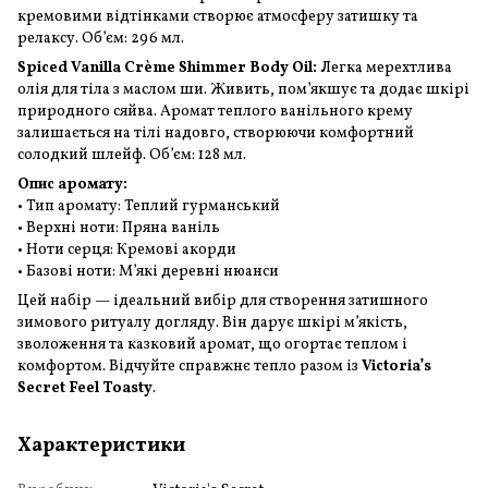
кремовими відтінками створює атмосферу затишку та
релаксу. Об’єм: 296 мл.
Spiced Vanilla Crème Shimmer Body Oil:
Легка мерехтлива
олія для тіла з маслом ши. Живить, пом’якшує та додає шкірі
природного сяйва. Аромат теплого ванільного крему
залишається на тілі надовго, створюючи комфортний
солодкий шлейф. Об’єм: 128 мл.
Опис аромату:
• Тип аромату: Теплий гурманський
• Верхні ноти: Пряна ваніль
• Ноти серця: Кремові акорди
• Базові ноти: М’які деревні нюанси
Цей набір — ідеальний вибір для створення затишного
зимового ритуалу догляду. Він дарує шкірі м’якість,
зволоження та казковий аромат, що огортає теплом і
комфортом. Відчуйте справжнє тепло разом із
Victoria’s
Secret Feel Toasty
.
Характеристики