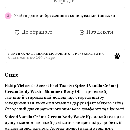
В кредит
Увійти
для відображення накопичувальної знижки
%
До обраного
Порівняти
ПОКУПКА ЧАСТИНАМИ MONOBANK | UNIVERSAL BANK
6 платежів по 299.83 грн
Опис
Набір
Victoria's Secret Feel Toasty (Spiced Vanilla Crème)
Cream Body Wash + Shimmer Body Oil
— це теплий,
затишний та ароматний догляд, що огортає шкіру
солодкими ванільними нотами та дарує ефект м’якого сяйва.
Створений для справжнього зимового комфорту та ніжності.
Spiced Vanilla Crème Cream Body Wash:
Кремовий гель для
душу з маслом ши, який делікатно очищає шкіру, робить її
м’якою та зволоженою. Аромат пряної ванілі з теплими