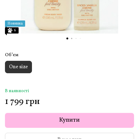
Новинка
6
Обʼєм
One size
В наявності
1 799 грн
Купити