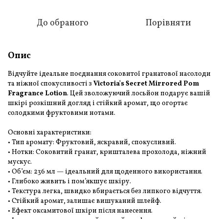
До обраного
Порівняти
Опис
Відчуйте ідеальне поєднання соковитої гранатової насолоди
та ніжної спокусливості з
Victoria's Secret Mirrored Pom
Fragrance Lotion
. Цей зволожуючий лосьйон подарує вашій
шкірі розкішний догляд і стійкий аромат, що огортає
солодкими фруктовими нотами.
Основні характеристики:
• Тип аромату: Фруктовий, яскравий, спокусливий.
• Нотки: Соковитий гранат, кришталева прохолода, ніжний
мускус.
• Об’єм: 236 мл — ідеальний для щоденного використання.
• Глибоко живить і пом’якшує шкіру.
• Текстура легка, швидко вбирається без липкого відчуття.
• Стійкий аромат, залишає вишуканий шлейф.
• Ефект оксамитової шкіри після нанесення.