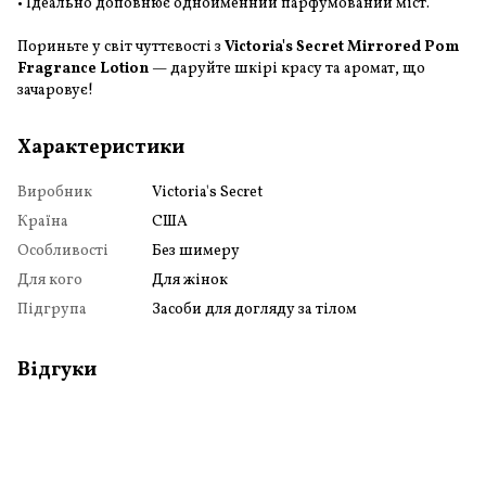
• Ідеально доповнює однойменний парфумований міст.
Пориньте у світ чуттєвості з
Victoria's Secret Mirrored Pom
Fragrance Lotion
— даруйте шкірі красу та аромат, що
зачаровує!
Характеристики
Виробник
Victoria's Secret
Країна
США
Особливості
Без шимеру
Для кого
Для жінок
Підгрупа
Засоби для догляду за тілом
Відгуки