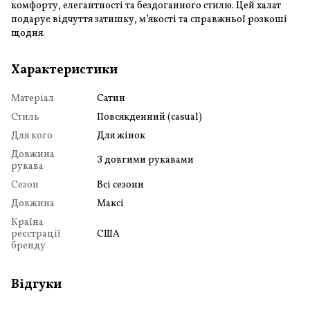
комфорту, елегантності та бездоганного стилю. Цей халат
подарує відчуття затишку, м’якості та справжньої розкоші
щодня.
Характеристики
Матеріал
Сатин
Стиль
Повсякденний (casual)
Для кого
Для жінок
Довжина
З довгими рукавами
рукава
Сезон
Всі сезони
Довжина
Максі
Країна
реєстрації
США
бренду
Відгуки