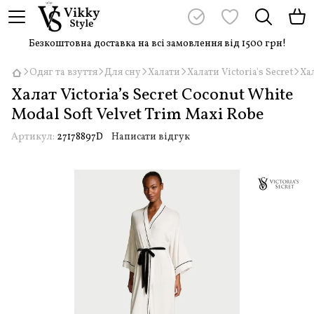
Безкоштовна доставка на всі замовлення від 1500 грн!
Одяг та взуття
Для сну
Халати
Халати Victoria's Secret
Хал
Халат Victoria’s Secret Coconut White
Modal Soft Velvet Trim Maxi Robe
Артикул:
27178897D
Написати відгук