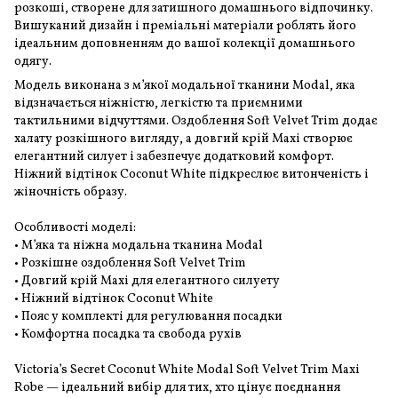
розкоші, створене для затишного домашнього відпочинку.
Вишуканий дизайн і преміальні матеріали роблять його
ідеальним доповненням до вашої колекції домашнього
одягу.
Модель виконана з м’якої модальної тканини Modal, яка
відзначається ніжністю, легкістю та приємними
тактильними відчуттями. Оздоблення Soft Velvet Trim додає
халату розкішного вигляду, а довгий крій Maxi створює
елегантний силует і забезпечує додатковий комфорт.
Ніжний відтінок Coconut White підкреслює витонченість і
жіночність образу.
Особливості моделі:
• М’яка та ніжна модальна тканина Modal
• Розкішне оздоблення Soft Velvet Trim
• Довгий крій Maxi для елегантного силуету
• Ніжний відтінок Coconut White
• Пояс у комплекті для регулювання посадки
• Комфортна посадка та свобода рухів
Victoria’s Secret Coconut White Modal Soft Velvet Trim Maxi
Robe — ідеальний вибір для тих, хто цінує поєднання