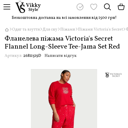
Безкоштовна доставка на всі замовлення від 1500 грн!
Одяг та взуття
Для сну
Піжами
Піжами Victoria's Secret
Ф
Фланелева піжама Victoria's Secret
Flannel Long-Sleeve Tee-Jama Set Red
Артикул:
26811519D
Написати відгук