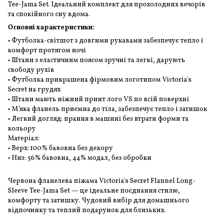
Tee-Jama Set. Ідеальний комплект для прохолодних вечорів
та спокійного сну вдома.
Основні характеристики:
• Футболка-світшот з довгими рукавами забезпечує тепло і
комфорт протягом ночі
• Штани з еластичним поясом зручні та легкі, дарують
свободу рухів
• Футболка прикрашена фірмовим логотипом Victoria's
Secret на грудях
• Штани мають ніжний принт лого VS по всій поверхні
• М’яка фланель приємна до тіла, забезпечує тепло і затишок
• Легкий догляд: прання в машині без втрати форми та
кольору
Матеріал:
• Верх: 100% бавовна без декору
• Низ: 56% бавовна, 44% модал, без обробки
Червона фланелева піжама Victoria's Secret Flannel Long-
Sleeve Tee-Jama Set — це ідеальне поєднання стилю,
комфорту та затишку. Чудовий вибір для домашнього
відпочинку та теплий подарунок для близьких.