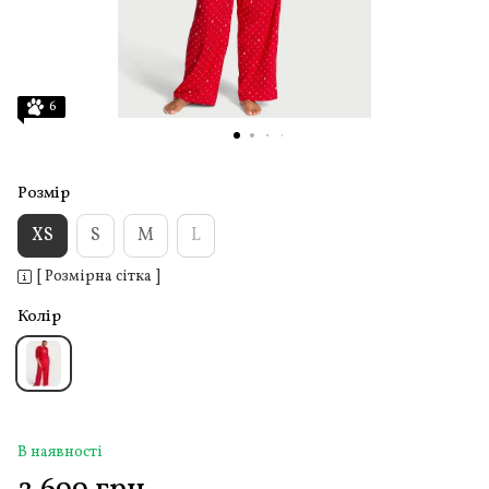
6
Розмір
XS
S
M
L
[ Розмірна сітка ]
Колір
В наявності