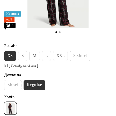
Новинка
−4%
6
Розмір
XS
S
M
L
XXL
S Short
[ Розмірна сітка ]
Довжина
Short
Regular
Колір