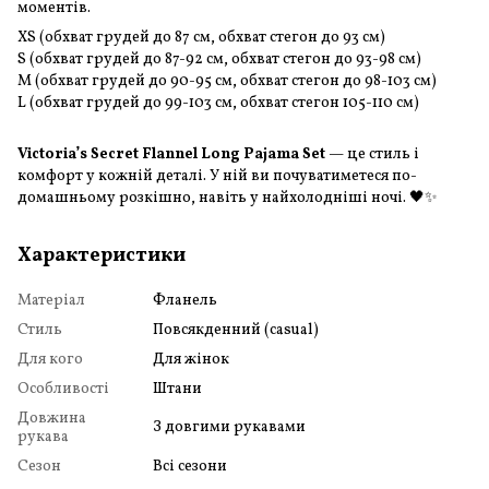
моментів.
XS (обхват грудей до 87 см, обхват стегон до 93 см)
S (обхват грудей до 87-92 см, обхват стегон до 93-98 см)
M (обхват грудей до 90-95 см, обхват стегон до 98-103 см)
L (обхват грудей до 99-103 см, обхват стегон 105-110 см)
Victoria’s Secret Flannel Long Pajama Set
— це стиль і
комфорт у кожній деталі. У ній ви почуватиметеся по-
домашньому розкішно, навіть у найхолодніші ночі. 🖤✨
Характеристики
Матеріал
Фланель
Стиль
Повсякденний (casual)
Для кого
Для жінок
Особливості
Штани
Довжина
З довгими рукавами
рукава
Сезон
Всі сезони