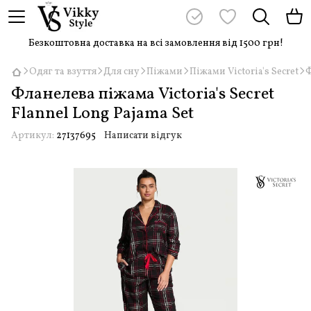
Безкоштовна доставка на всі замовлення від 1500 грн!
Одяг та взуття
Для сну
Піжами
Піжами Victoria's Secret
Ф
Фланелева піжама Victoria's Secret
Flannel Long Pajama Set
Артикул:
27137695
Написати відгук