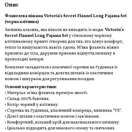
Опис
Фланелева піжама Victoria's Secret Flannel Long Pajama Set
(чорна клітинка)
Затишна класика, яка ніколи не виходить із моди.
Victoria’s
Secret Flannel Long Pajama Set
у стильному чорному
клітинковому принті створена для тих, хто цінує комфорт,
тепло та вишуканість навіть удома. М’яка фланель ніжно
прилягає до тіла, даруючи приємне відчуття затишку в
прохолодні вечори.
Комплект складається з класичної сорочки на ґудзиках із
відкладним комірцем та довгих штанів із еластичним
поясом і шнурком для регулювання посадки.
Основні характеристики:
• Матеріал: м’яка фланель преміум-якості.
• Склад: 100% бавовна.
• Колір: чорний у клітинку.
• Сорочка на ґудзиках, класичний комірець, вишивка “VS”.
• Довгі штани з еластичним поясом і зав’язками.
• Комфортний, вільний крій для максимального затишку.
• Ідеально підходить для зимового сезону та святкових