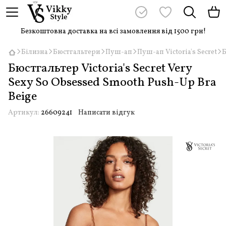
Безкоштовна доставка на всі замовлення від 1500 грн!
Білизна
Бюстгальтери
Пуш-ап
Пуш-ап Victoria's Secret
Б
Бюстгальтер Victoria's Secret Very
Sexy So Obsessed Smooth Push-Up Bra
Beige
Артикул:
26609241
Написати відгук