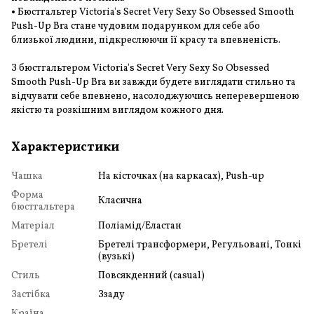
•
Бюстгальтер Victoria's Secret Very Sexy So Obsessed Smooth
Push-Up Bra стане чудовим подарунком для себе або
близької людини, підкреслюючи її красу та впевненість.
З бюстгальтером Victoria's Secret Very Sexy So Obsessed
Smooth Push-Up Bra ви завжди будете виглядати стильно та
відчувати себе впевнено, насолоджуючись неперевершеною
якістю та розкішним виглядом кожного дня.
Характеристики
Чашка
На кісточках (на каркасах), Push-up
Форма
Класична
бюстгальтера
Матеріал
Поліамід/Еластан
Бретелі
Бретелі трансформери, Регульовані, Тонкі
(вузькі)
Стиль
Повсякденний (casual)
Застібка
Ззаду
Країна