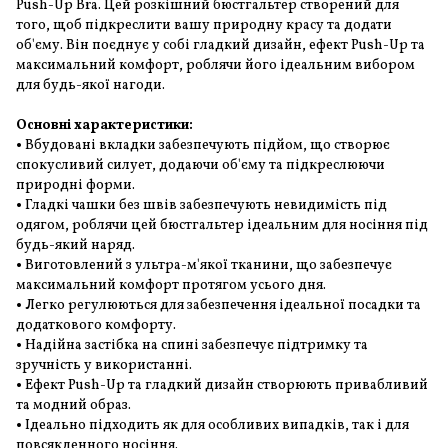
Push-Up Bra. Цей розкішний бюстгальтер створений для
того, щоб підкреслити вашу природну красу та додати
об'єму. Він поєднує у собі гладкий дизайн, ефект Push-Up та
максимальний комфорт, роблячи його ідеальним вибором
для будь-якої нагоди.
Основні характеристики:
•
Вбудовані вкладки забезпечують підйом, що створює
спокусливий силует, додаючи об'єму та підкреслюючи
природні форми.
•
Гладкі чашки без швів забезпечують невидимість під
одягом, роблячи цей бюстгальтер ідеальним для носіння під
будь-який наряд.
•
Виготовлений з ультра-м'якої тканини, що забезпечує
максимальний комфорт протягом усього дня.
•
Легко регулюються для забезпечення ідеальної посадки та
додаткового комфорту.
•
Надійна застібка на спині забезпечує підтримку та
зручність у використанні.
•
Ефект Push-Up та гладкий дизайн створюють привабливий
та модний образ.
•
Ідеально підходить як для особливих випадків, так і для
повсякденного носіння.