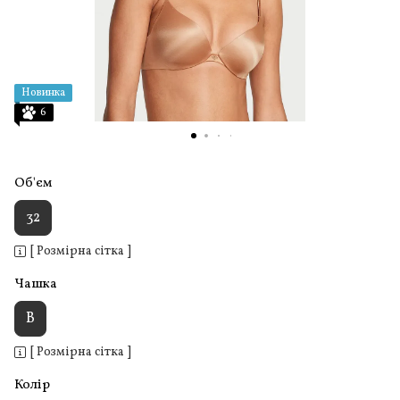
Новинка
6
Об'єм
32
[ Розмірна сітка ]
Чашка
B
[ Розмірна сітка ]
Колір