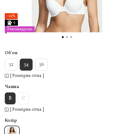
−11%
6
Рекомендуємо
Об'єм
32
34
36
[ Розмірна сітка ]
Чашка
B
C
[ Розмірна сітка ]
Колір