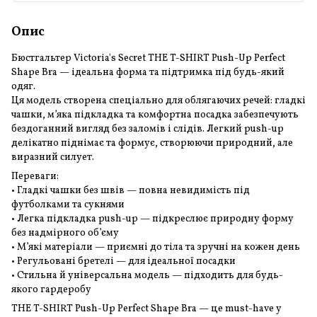
Опис
Бюстгальтер Victoria's Secret THE T-SHIRT Push-Up Perfect
Shape Bra — ідеальна форма та підтримка під будь-який
одяг.
Ця модель створена спеціально для облягаючих речей: гладкі
чашки, м’яка підкладка та комфортна посадка забезпечують
бездоганний вигляд без заломів і слідів. Легкий push-up
делікатно піднімає та формує, створюючи природний, але
виразний силует.
Переваги:
• Гладкі чашки без швів — повна невидимість під
футболками та сукнями
• Легка підкладка push-up — підкреслює природну форму
без надмірного об’єму
• М’які матеріали — приємні до тіла та зручні на кожен день
• Регульовані бретелі — для ідеальної посадки
• Стильна й універсальна модель — підходить для будь-
якого гардеробу
THE T-SHIRT Push-Up Perfect Shape Bra — це must-have у