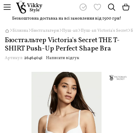
Безкоштовна доставка на всі замовлення від 1500 грн!
Білизна
Бюстгальтери
Пуш-ап
Пуш-ап Victoria's Secret
Б
Бюстгальтер Victoria's Secret THE T-
SHIRT Push-Up Perfect Shape Bra
Артикул:
26464041
Написати відгук