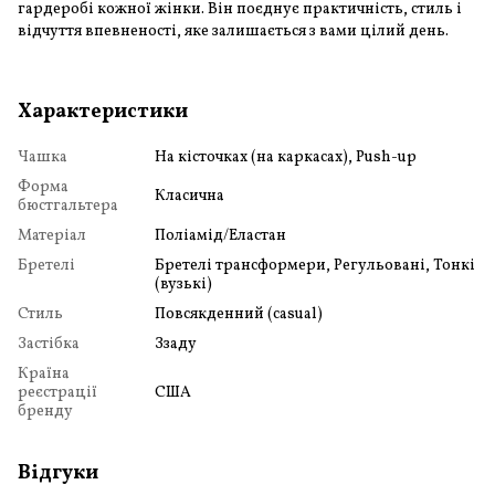
гардеробі кожної жінки. Він поєднує практичність, стиль і
відчуття впевненості, яке залишається з вами цілий день.
Характеристики
Чашка
На кісточках (на каркасах), Push-up
Форма
Класична
бюстгальтера
Матеріал
Поліамід/Еластан
Бретелі
Бретелі трансформери, Регульовані, Тонкі
(вузькі)
Стиль
Повсякденний (casual)
Застібка
Ззаду
Країна
реєстрації
США
бренду
Відгуки