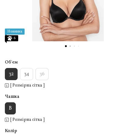
Новинка
6
Об'єм
32
34
36
[ Розмірна сітка ]
Чашка
B
[ Розмірна сітка ]
Колір