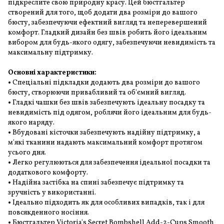
підкреслите свою природну красу. Цей бюстгальтер
створений для того, щоб додати два розміри до вашого
бюсту, забезпечуючи ефектний вигляд та неперевершений
комфорт. Гладкий дизайн без швів робить його ідеальним
вибором для будь-якого одягу, забезпечуючи невидимість та
максимальну підтримку.
Основні характеристики:
•
Спеціальні підкладки додають два розміри до вашого
бюсту, створюючи привабливий та об'ємний вигляд.
•
Гладкі чашки без швів забезпечують ідеальну посадку та
невидимість під одягом, роблячи його ідеальним для будь-
якого наряду.
•
Вбудовані кісточки забезпечують надійну підтримку, а
м'які тканини надають максимальний комфорт протягом
усього дня.
•
Легко регулюються для забезпечення ідеальної посадки та
додаткового комфорту.
•
Надійна застібка на спині забезпечує підтримку та
зручність у використанні.
•
Ідеально підходить як для особливих випадків, так і для
повсякденного носіння.
•
Бюстгальтер Victoria's Secret Bombshell Add-2-Cups Smooth