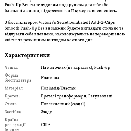
Push-Up Bra стане чудовим подарунком для себе або
близької людини, підкреслюючи її красу та впевненість.
З бюстгальтером Victoria's Secret Bombshell Add-2-Cups
Smooth Push-Up Bra ви завжди будете виглядати стильно та
відчувати себе впевнено, насолоджуючись неперевершеною
якістю та розкішним виглядом кожного дня.
Характеристики
Чашка
На кісточках (на каркасах), Push-up
Форма
Класична
бюстгальтера
Матеріал
Поліамід/Еластан
Бретелі
Бретелі трансформери, Регульовані
Стиль
Повсякденний (casual)
Застібка
Ззаду
Країна
реєстрації
США
бренду