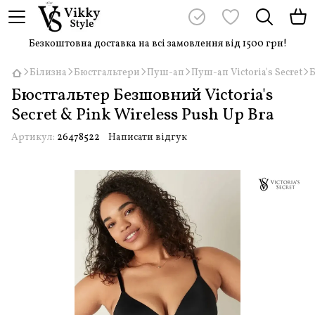
Безкоштовна доставка на всі замовлення від 1500 грн!
Білизна
Бюстгальтери
Пуш-ап
Пуш-ап Victoria's Secret
Б
Бюстгальтер Безшовний Victoria's
Secret & Pink Wireless Push Up Bra
Артикул:
26478522
Написати відгук