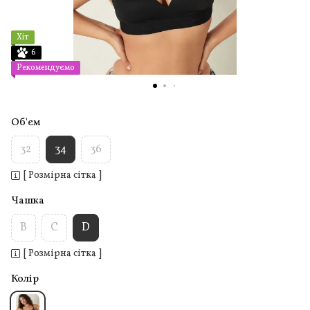
Хіт
6
Рекомендуємо
Об'єм
32
34
36
[ Розмірна сітка ]
Чашка
B
C
D
[ Розмірна сітка ]
Колір