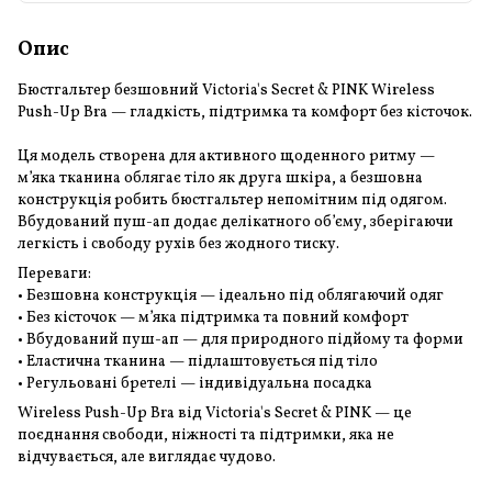
Опис
Бюстгальтер безшовний Victoria's Secret & PINK Wireless
Push-Up Bra — гладкість, підтримка та комфорт без кісточок.
Ця модель створена для активного щоденного ритму —
м’яка тканина облягає тіло як друга шкіра, а безшовна
конструкція робить бюстгальтер непомітним під одягом.
Вбудований пуш-ап додає делікатного об’єму, зберігаючи
легкість і свободу рухів без жодного тиску.
Переваги:
• Безшовна конструкція — ідеально під облягаючий одяг
• Без кісточок — м’яка підтримка та повний комфорт
• Вбудований пуш-ап — для природного підйому та форми
• Еластична тканина — підлаштовується під тіло
• Регульовані бретелі — індивідуальна посадка
Wireless Push-Up Bra від Victoria's Secret & PINK — це
поєднання свободи, ніжності та підтримки, яка не
відчувається, але виглядає чудово.