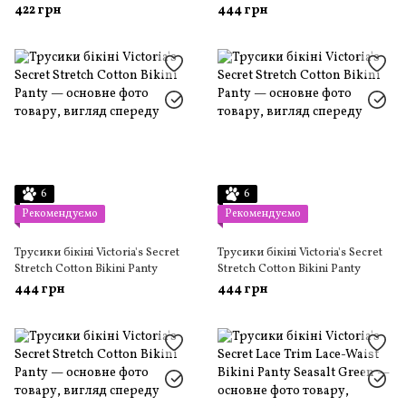
422 грн
444 грн
6
6
Рекомендуємо
Рекомендуємо
Трусики бікіні Victoria's Secret
Трусики бікіні Victoria's Secret
Stretch Cotton Bikini Panty
Stretch Cotton Bikini Panty
444 грн
444 грн