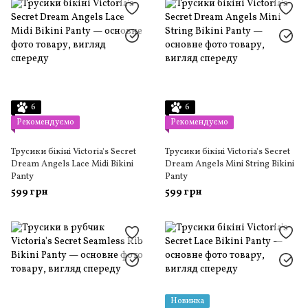
6
6
Рекомендуємо
Рекомендуємо
Трусики бікіні Victoria's Secret
Трусики бікіні Victoria's Secret
Dream Angels Lace Midi Bikini
Dream Angels Mini String Bikini
Panty
Panty
599 грн
599 грн
Новинка