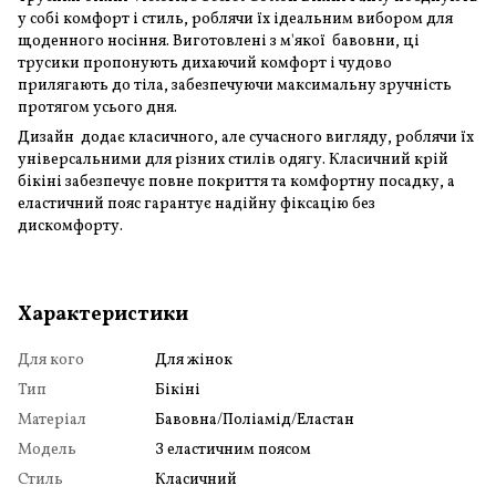
у собі комфорт і стиль, роблячи їх ідеальним вибором для
щоденного носіння. Виготовлені з м'якої бавовни, ці
трусики пропонують дихаючий комфорт і чудово
прилягають до тіла, забезпечуючи максимальну зручність
протягом усього дня.
Дизайн додає класичного, але сучасного вигляду, роблячи їх
універсальними для різних стилів одягу. Класичний крій
бікіні забезпечує повне покриття та комфортну посадку, а
еластичний пояс гарантує надійну фіксацію без
дискомфорту.
Характеристики
Для кого
Для жінок
Тип
Бікіні
Матеріал
Бавовна/Поліамід/Еластан
Модель
З еластичним поясом
Стиль
Класичний