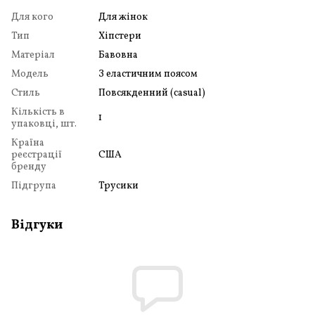
Для кого
Для жінок
Тип
Хіпстери
Матеріал
Бавовна
Модель
З еластичним поясом
Стиль
Повсякденний (casual)
Кількість в
1
упаковці, шт.
Країна
реєстрації
США
бренду
Підгрупа
Трусики
Відгуки