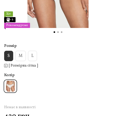
Хіт
6
Рекомендуємо
Розмір
S
M
L
[ Розмірна сітка ]
Колір
Немає в наявності