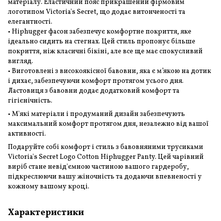
матеріалу. Еластичний пояс прикрашений фірмовим
логотипом Victoria's Secret, що додає витонченості та
елегантності.
• Hiphugger фасон забезпечує комфортне покриття, яке
ідеально сидить на стегнах. Цей стиль пропонує більше
покриття, ніж класичні бікіні, але все ще має спокусливий
вигляд.
• Виготовлені з високоякісної бавовни, яка є м’якою на дотик
і дихає, забезпечуючи комфорт протягом усього дня.
Ластовиця з бавовни додає додатковий комфорт та
гігієнічність.
• М'які матеріали і продуманий дизайн забезпечують
максимальний комфорт протягом дня, незалежно від вашої
активності.
Подаруйте собі комфорт і стиль з бавовняними трусиками
Victoria's Secret Logo Cotton Hiphugger Panty. Цей чарівний
виріб стане невід'ємною частиною вашого гардеробу,
підкреслюючи вашу жіночність та додаючи впевненості у
кожному вашому кроці.
Характеристики