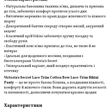
• Натуральна бавовняна тканина м’яка, дихаюча та приємна
до тіла, забезпечує комфорт протягом усього дня
• Витончене мереживо по краях додає жіночності та ніжного
шарму
• Декоративний бантик спереду створює милий, акуратний
акцент
• Класичний крій bikini забезпечує зручну посадку та
свободу рухів
• Еластичний пояс м’яко прилягає до тіла, не тисне й не
натирає
• Ідеальні для щоденного носіння, поєднання з
бюстгальтерами Victoria’s Secret
• Універсальний варіант, який поєднує практичність і
естетику
Victoria's Secret Lace Trim Cotton Bow Lace-Trim Bikini
Panty
— це не просто базова білизна, а поєднання ніжності,
комфорту й жіночого стилю. Вони дарують відчуття легкості
та впевненості, дозволяючи почуватися красиво щодня
Характеристики