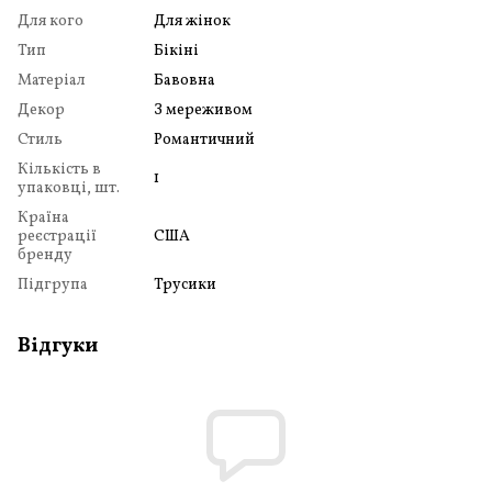
Для кого
Для жінок
Тип
Бікіні
Матеріал
Бавовна
Декор
З мереживом
Стиль
Романтичний
Кількість в
1
упаковці, шт.
Країна
реєстрації
США
бренду
Підгрупа
Трусики
Відгуки